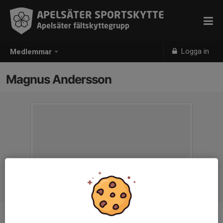
APELSÄTER SPORTSKYTTE
Apelsäter fältskyttegrupp
Logga in
Medlemmar
Magnus Andersson
Ålder
58 år