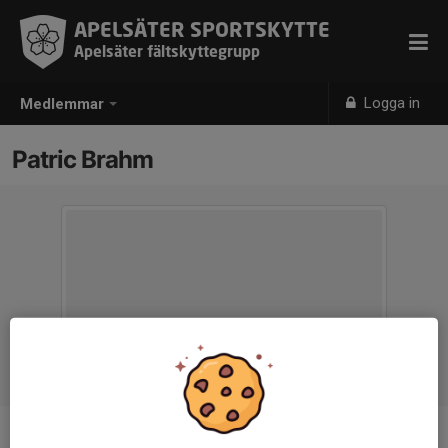
APELSÄTER SPORTSKYTTE
Apelsäter fältskyttegrupp
Logga in
Medlemmar
Patric Brahm
Ålder
59 år