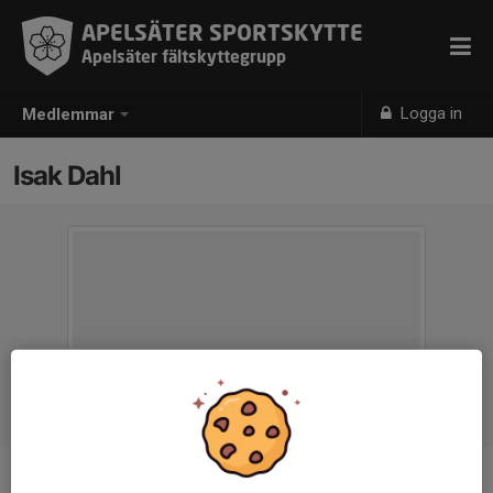
APELSÄTER SPORTSKYTTE
Apelsäter fältskyttegrupp
Logga in
Medlemmar
Isak Dahl
Ålder
29 år