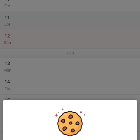
Fre
11
Lör
12
Sön
v.29
13
Mån
14
Tis
15
Ons
16
Tor
17