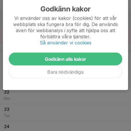
Fre
Godkänn kakor
18
Vi använder oss av kakor (cookies) för att vår
Lör
webbplats ska fungera bra för dig. De används
även för webbanalys i syfte att hjälpa oss att
19
förbättra våra tjänster.
Sön
Så använder vi cookies
v.30
20
Godkänn alla kakor
Mån
Bara nödvändiga
21
Tis
22
Ons
23
Tor
24