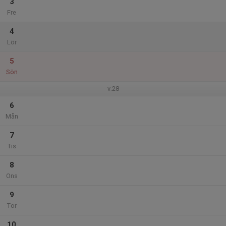
3
Fre
4
Lör
5
Sön
v.28
6
Mån
7
Tis
8
Ons
9
Tor
10