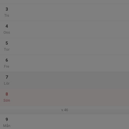
3
Tis
4
Ons
5
Tor
6
Fre
7
Lör
8
Sön
v.46
9
Mån