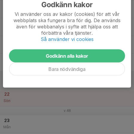
Godkänn kakor
17
Tis
Vi använder oss av kakor (cookies) för att vår
webbplats ska fungera bra för dig. De används
18
även för webbanalys i syfte att hjälpa oss att
Ons
förbättra våra tjänster.
Så använder vi cookies
19
Tor
Godkänn alla kakor
20
Fre
Bara nödvändiga
21
Lör
22
Sön
v.48
23
Mån