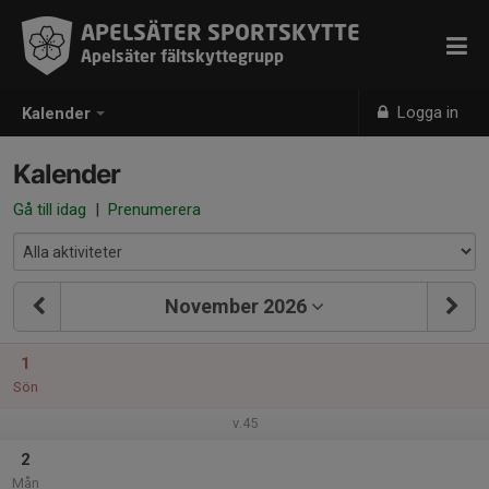
APELSÄTER SPORTSKYTTE
Apelsäter fältskyttegrupp
Logga in
Kalender
Kalender
Gå till idag
|
Prenumerera
November 2026
1
Sön
v.45
2
Mån