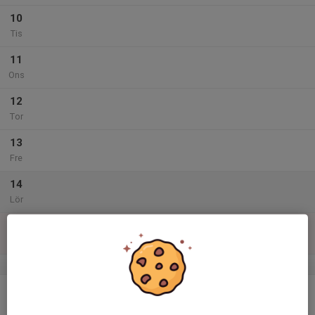
10
Tis
11
Ons
12
Tor
13
Fre
14
Lör
15
Sön
v.47
16
Mån